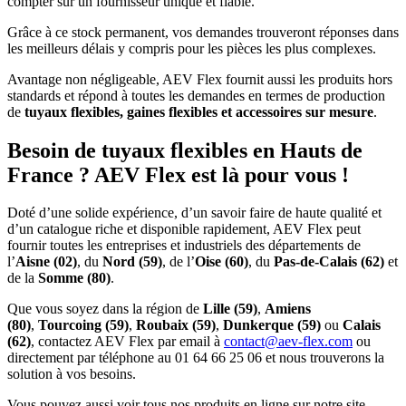
compter sur un fournisseur unique et fiable.
Grâce à ce stock permanent, vos demandes trouveront réponses dans
les meilleurs délais y compris pour les pièces les plus complexes.
Avantage non négligeable, AEV Flex fournit aussi les produits hors
standards et répond à toutes les demandes en termes de production
de
tuyaux flexibles, gaines flexibles et accessoires sur mesure
.
Besoin de tuyaux flexibles en Hauts de
France ? AEV Flex est là pour vous !
Doté d’une solide expérience, d’un savoir faire de haute qualité et
d’un catalogue riche et disponible rapidement, AEV Flex peut
fournir toutes les entreprises et industriels des départements de
l’
Aisne (02)
, du
Nord (59)
, de l’
Oise (60)
, du
Pas-de-Calais (62)
et
de la
Somme (80)
.
Que vous soyez dans la région de
Lille (59)
,
Amiens
(80)
,
Tourcoing (59)
,
Roubaix (59)
,
Dunkerque (59)
ou
Calais
(62)
, contactez AEV Flex par email à
contact@aev-flex.com
ou
directement par téléphone au 01 64 66 25 06 et nous trouverons la
solution à vos besoins.
Vous pouvez aussi voir tous nos produits en ligne sur notre site